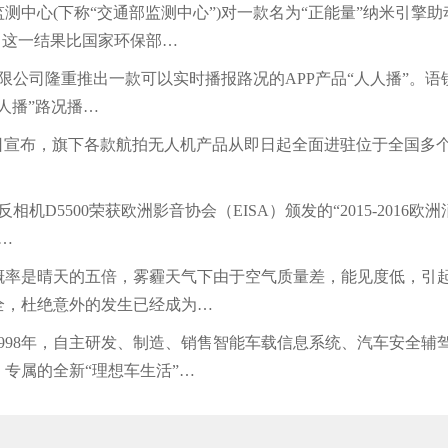
心(下称“交通部监测中心”)对一款名为“正能量”纳米引擎
，这一结果比国家环保部…
有限公司隆重推出一款可以实时播报路况的APP产品“人人播”。
人播”路况播…
新当日宣布，旗下各款航拍无人机产品从即日起全面进驻位于全国
5500荣获欧洲影音协会（EISA）颁发的“2015-2016欧洲
…
是晴天的五倍，雾霾天气下由于空气质量差，能见度低，引起
全，杜绝意外的发生已经成为…
98年，自主研发、制造、销售智能车载信息系统、汽车安全辅
专属的全新“理想车生活”…