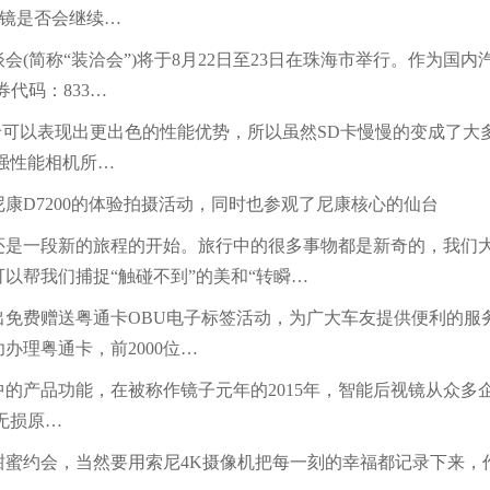
道镜是否会继续…
简称“装洽会”)将于8月22日至23日在珠海市举行。作为国
代码：833…
可以表现出更出色的性能优势，所以虽然SD卡慢慢的变成了大
强性能相机所…
D7200的体验拍摄活动，同时也参观了尼康核心的仙台
一段新的旅程的开始。旅行中的很多事物都是新奇的，我们大
以帮我们捕捉“触碰不到”的美和“转瞬…
费赠送粤通卡OBU电子标签活动，为广大车友提供便利的服
办理粤通卡，前2000位…
产品功能，在被称作镜子元年的2015年，智能后视镜从众多
无损原…
约会，当然要用索尼4K摄像机把每一刻的幸福都记录下来，