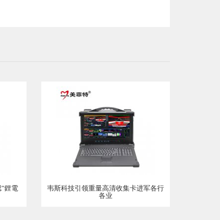
認“鋰電
韦斯科技引领重量高清收集卡进军各行
各业