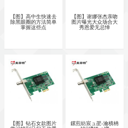
【图】高中生快速去
【图】谢娜张杰亲吻
除黑眼圈的方法简单
图片曝光大众场合大
掌握这些点
秀恩爱无忌惮
【图】钻石女款图片
鏍煎紡宸ュ巶-瀹樻柟