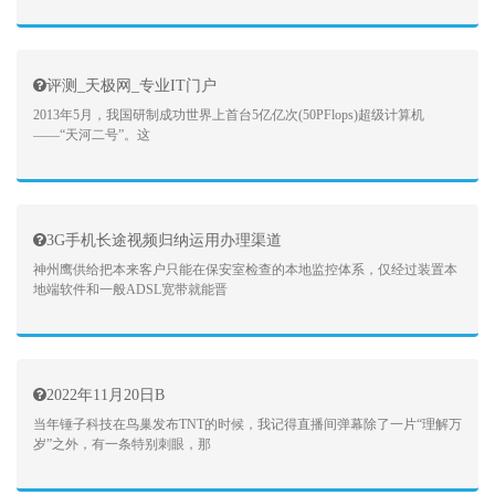
评测_天极网_专业IT门户
2013年5月，我国研制成功世界上首台5亿亿次(50PFlops)超级计算机
——“天河二号”。这
3G手机长途视频归纳运用办理渠道
神州鹰供给把本来客户只能在保安室检查的本地监控体系，仅经过装置本
地端软件和一般ADSL宽带就能晋
2022年11月20日B
当年锤子科技在鸟巢发布TNT的时候，我记得直播间弹幕除了一片“理解万
岁”之外，有一条特别刺眼，那