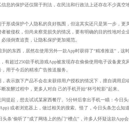
私信息的保护还仅限于刑法，在民法和行政法上还存在不少真空
形成保护个人隐私的良好氛围，但这其实还只是第一步，更关
费者被侵权，但尚未察觉损失的情况，要有明确的目的性地对企
，必须倒查追责，让隐私保护更加规范。
的东西，居然在使用另外一款App时获得了“精准推送”，这时
，有超过250款手机游戏App被发现存在偷偷使用电子设备麦
号，用于今后的精准广告推送服务。
表示旗下产品不会在未获得用户授权的情况下，擅自调用启动
断发酵过程中，更多人对自 己的手机开始“杯弓蛇影”起来。
提起，想去试试某家西餐厅。5分钟后拿出手机一瞄：今日头
App) 或者浏览器上，做过相关的搜索。怪了，今日头条怎么知
头条’偷听了”成了网络上的热门“槽点”，许多人怀疑这款App