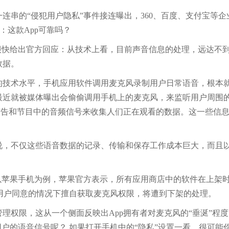
串的“侵犯用户隐私”事件接连曝出，360、百度、支付宝等企
：这款App可靠吗？
快给出官方回应：从技术上看，目前声音信息的处理，远达不到
数据。
术水平，手机应用软件调用麦克风录制用户日常语音，根本就
最近就被媒体曝出会偷偷调用手机上的麦克风，来监听用户周围
识别电视广告和节目中的音频信号来收集人们正在观看的数据。这一些
不仅这些语音数据的记录、传输和保存工作成本巨大，而且以
苹果手机为例，苹果官方表示，所有应用商店中的软件在上架时
得用户同意的情况下擅自获取麦克风权限，将遭到下架的处理。
限，这从一个侧面反映出App拥有者对麦克风的“垂涎”程度
用户的语音信号呢？ 如果打开手机中的“隐私”设置一看，很可能