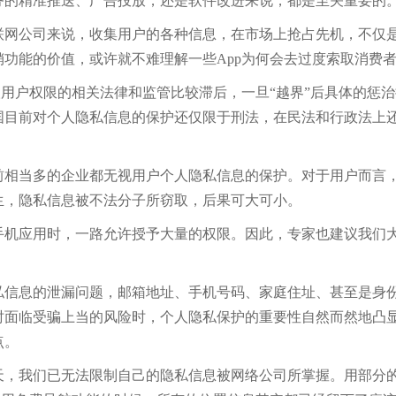
务的精准推送、广告投放，还是软件改进来说，都是至关重要的
公司来说，收集用户的各种信息，在市场上抢占先机，不仅是
功能的价值，或许就不难理解一些App为何会去过度索取消费
户权限的相关法律和监管比较滞后，一旦“越界”后具体的惩治措
国目前对个人隐私信息的保护还仅限于刑法，在民法和行政法上
当多的企业都无视用户个人隐私信息的保护。对于用户而言，手
生，隐私信息被不法分子所窃取，后果可大可小。
应用时，一路允许授予大量的权限。因此，专家也建议我们大家
息的泄漏问题，邮箱地址、手机号码、家庭住址、甚至是身份
时面临受骗上当的风险时，个人隐私保护的重要性自然而然地凸
点。
我们已无法限制自己的隐私信息被网络公司所掌握。用部分的