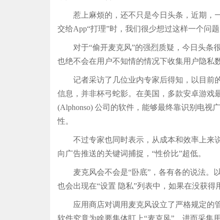
惹上麻烦的，还不只是今日头条，近期，一连
交给App“打理”时，我们很少想过这样一个问题
对于“偷开麦克风”的强烈质疑，今日头条很
也绝不会在用户不知情的情况下收集用户隐私
记者采访了几位业内专家后得知，以目前的技
信息，并非杯弓蛇影。在美国，多款安卓游戏
(Alphonso) 公司的软件，能够最终靠
性。
不过专家也同时表示，从成本和效率上来说，
向广告推送的关键词捕捉，“性价比”超低。
麦克风会不会是“卧底”，各有各的说法。以
也会出现在“设置 隐私”列表中，如果在没获
应用商店对调用麦克风设立了严格规定的管理权
软件究竟为啥要集体盯上“麦克风”，进而采集