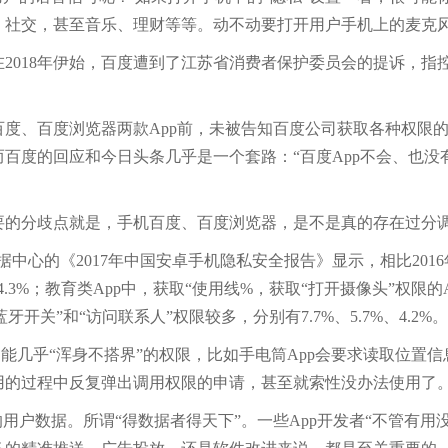
、社交，甚至音乐、理财等等。动不动要打开用户手机上的麦克
18年伊始，百度遭到了江苏省消费者保护委员会的提诉，指控其旗
、百度浏览器两款App前，未被告知百度公司获取各种权限的
度的回应和今日头条几乎是一个套路：“百度App不会、也没有
的分歧点就是，手机百度、百度浏览器，是不是真的存在过分调
心的《2017年中国安卓手机隐私安全报告》显示，相比2016年，
4.3%；教育类App中，获取“使用线%，获取“打开摄像头”权限的A
开关”和“访问联系人”权限较多，分别有7.7%、5.7%、4.2%。
几乎“浑身不搭界”的权限，比如手电筒App会要求读取位置信
用的过程中反复弹出调用权限的申请，甚至就索性没办法使用了
户数据。所谓“得数据者得天下”。一些App开发者“不管有用