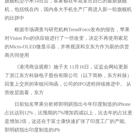
旗舰机型小米14台后，各家都在年底拿出自己的最新旗舰
机，包括线在内，国内各大手机生产厂商进入新一轮旗舰机
的比拼中
根据市场调查与研究机构TrendForce发布的报告，苹果
对Vision Pro的供应链进行了一些改变，决定不再使用索尼
的Micro-OLED微显示器，并将视涯和京东方作为新的供货
商共同使用
《港湾商业观察》施子夫 11月16日，证监会网站更新
了浙江东方科脉电子股份有限公司（以下简称，东方科脉）
回复上交所的审核问询函，公司的IPO进程持续推进中。 从
营收层面看，东方
日前知名苹果分析师郭明錤指出今年印度制造的iPhone
占比达到12%，比预期的7%增加四成以上，比去年的占比更
是增加2倍，这还在于富士康快速扩张了印度工厂的产能。
郭明錤指出印度制造的iPh