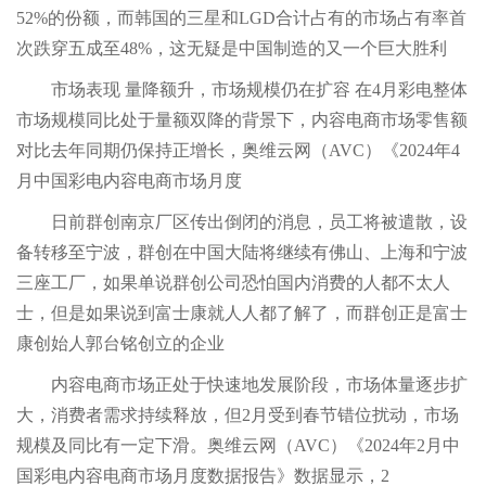
52%的份额，而韩国的三星和LGD合计占有的市场占有率首
次跌穿五成至48%，这无疑是中国制造的又一个巨大胜利
市场表现 量降额升，市场规模仍在扩容 在4月彩电整体
市场规模同比处于量额双降的背景下，内容电商市场零售额
对比去年同期仍保持正增长，奥维云网（AVC）《2024年4
月中国彩电内容电商市场月度
日前群创南京厂区传出倒闭的消息，员工将被遣散，设
备转移至宁波，群创在中国大陆将继续有佛山、上海和宁波
三座工厂，如果单说群创公司恐怕国内消费的人都不太人
士，但是如果说到富士康就人人都了解了，而群创正是富士
康创始人郭台铭创立的企业
内容电商市场正处于快速地发展阶段，市场体量逐步扩
大，消费者需求持续释放，但2月受到春节错位扰动，市场
规模及同比有一定下滑。奥维云网（AVC）《2024年2月中
国彩电内容电商市场月度数据报告》数据显示，2