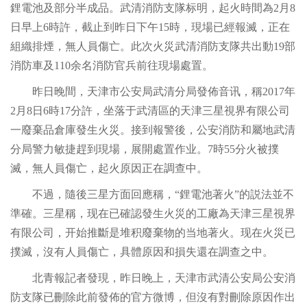
鋰電池及部分半成品。武清消防支隊标明，起火時間為2月8
日早上6時許，截止到昨日下午15時，現場已經報滅，正在
組織排煙，無人員傷亡。此次火災武清消防支隊共出動19部
消防車及110余名消防官兵前往現場處置。
昨日晚間，天津市公安局武清分局發佈音讯，稱2017年
2月8日6時17分許，坐落于武清區的天津三星視界有限公司
一廢棄品倉庫發生火災。接到報警後，公安消防和屬地武清
分局警力敏捷趕到現場，展開處置作业。7時55分火被撲
滅，無人員傷亡，起火原因正在調查中。
不過，隨後三星方面回應稱，“鋰電池著火”的説法並不
準確。三星稱，现在已確認發生火災的工廠為天津三星視界
有限公司，开始推斷是堆积廢棄物的当地著火。现在火災已
撲滅，沒有人員傷亡，具體原因和損失還在調查之中。
北青報記者發現，昨日晚上，天津市武清公安局公安消
防支隊已刪除此前發佈的官方微博，但沒有對刪除原因作出