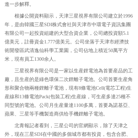
進一步解釋。
根據公開資料顯示，天津三星視界有限公司建立於1996
年，是由韓國三星SDI株式會社與天津市中環電子資訊集團
有限公司一起投資組建的大型合資企業，公司總投資額5.1
億美元，註冊資金1.777億美元。公司坐落于天津市經濟技
術開發區武清逸仙科學工業園，公司佔地上積近50萬平方
米，現有員工1300余人。
三星視界有限公司是一家以生産鋰電池為首要産品的工
廠，且生産的是綠色環保二次鋰離子電池。公司首要生産角
形和聚合物兩種鋰離子電池，現有8條電池Cell(電芯工程)生
産線和13條電池Pack(包裝工程)生産線，可生産多達25種不
同型號的電池。公司月生産量達1100多萬，首要為諾基亞、
蘋果、三星等手機製造商供给手機鋰離子電池。
北青報記者看到，三星公司的官網顯示，除了天津之
外，现在三星SDI在中國的多個城市都有投資，包含合肥、