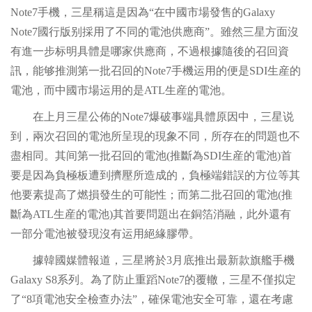
Note7手機，三星稱這是因為“在中國市場發售的Galaxy
Note7國行版别採用了不同的電池供應商”。雖然三星方面沒
有進一步标明具體是哪家供應商，不過根據隨後的召回資
訊，能够推測第一批召回的Note7手機运用的便是SDI生産的
電池，而中國市場运用的是ATL生産的電池。
在上月三星公佈的Note7爆破事端具體原因中，三星说
到，兩次召回的電池所呈現的現象不同，所存在的問題也不
盡相同。其间第一批召回的電池(推斷為SDI生産的電池)首
要是因為負極板遭到擠壓所造成的，負極端錯誤的方位等其
他要素提高了燃損發生的可能性；而第二批召回的電池(推
斷為ATL生産的電池)其首要問題出在銅箔消融，此外還有
一部分電池被發現沒有运用絕緣膠帶。
據韓國媒體報道，三星將於3月底推出最新款旗艦手機
Galaxy S8系列。為了防止重蹈Note7的覆轍，三星不僅拟定
了“8項電池安全檢查办法”，確保電池安全可靠，還在考慮