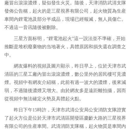
廠冒出滾滾濃煙，疑似發生火災。隨後，天津消防武清支隊
發佈公告稱，起火的是三星視界有限公司，起火物質為生産
車間內鋰電池及部分半成品，現場已經報滅，無人員傷亡。
不過這一音讯隨後被刪除。
三星方面标明，“鋰電池起火”這一説法並不準確，开始
推斷是堆积廢棄物的当地著火，具體原因和損失還在調查之
中。
網友爆料的視頻及圖片顯示，昨日早上，位於天津市武
清區的三星工廠內冒出滾滾濃煙，數公里外的居民樓可見濃
煙。視頻中有網友介紹稱，此前有過一波大的濃煙，後來減
弱，不過隨後濃煙又增大。由於網友多是遠距離拍攝，因而
從視頻中無法確定火勢及具體起火點。
昨日下午15時許，天津市武清公安局公安消防支隊證實
了起火方位是位於天津市武清區開發區慶齡大路的三星視界
有限公司的生産車間。武清消防支隊稱，起火物質是車間內